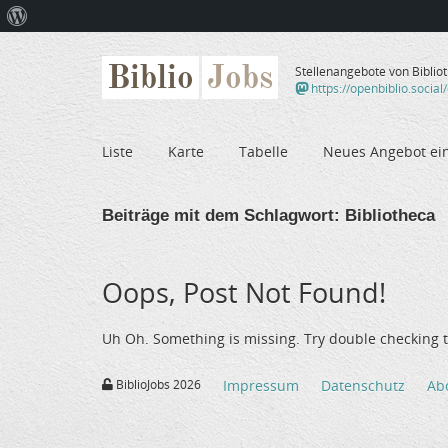
Über
WordPress
Biblio
Jobs
Stellenangebote von Biblio
https://openbiblio.social
Liste
Karte
Tabelle
Neues Angebot ei
Beiträge mit dem Schlagwort:
Bibliotheca
Oops, Post Not Found!
Uh Oh. Something is missing. Try double checking t
BiblioJobs 2026
Impressum
Datenschutz
Ab