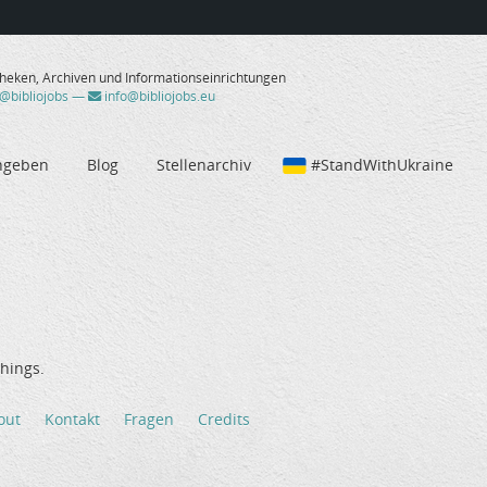
theken, Archiven und Informationseinrichtungen
/@bibliojobs
—
info@bibliojobs.eu
ngeben
Blog
Stellenarchiv
#StandWithUkraine
hings.
out
Kontakt
Fragen
Credits