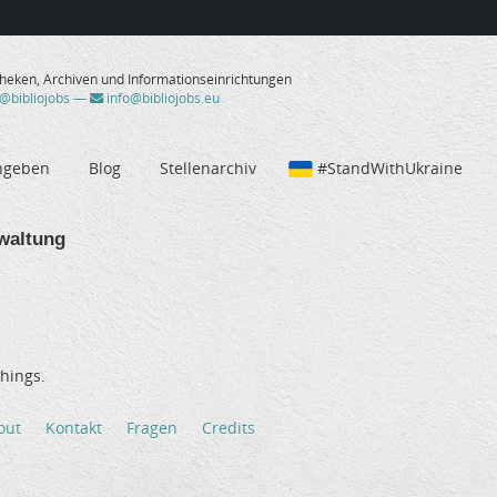
theken, Archiven und Informationseinrichtungen
/@bibliojobs
—
info@bibliojobs.eu
ngeben
Blog
Stellenarchiv
#StandWithUkraine
waltung
hings.
out
Kontakt
Fragen
Credits