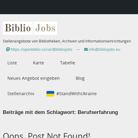
Biblio
Jobs
Stellenangebote von Bibliotheken, Archiven und Informationseinrichtungen
https://openbiblio.social/@bibliojobs
—
info@bibliojobs.eu
Liste
Karte
Tabelle
Neues Angebot eingeben
Blog
Stellenarchiv
#StandWithUkraine
Beiträge mit dem Schlagwort:
Berufserfahrung
Oops, Post Not Found!