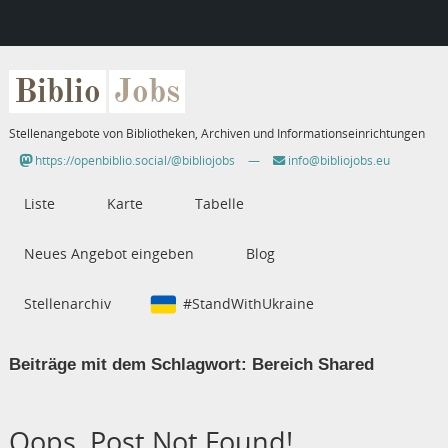
Biblio
Jobs
Stellenangebote von Bibliotheken, Archiven und Informationseinrichtungen
https://openbiblio.social/@bibliojobs
—
info@bibliojobs.eu
Liste
Karte
Tabelle
Neues Angebot eingeben
Blog
Stellenarchiv
#StandWithUkraine
Beiträge mit dem Schlagwort:
Bereich Shared
Oops, Post Not Found!