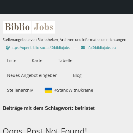
Biblio
Jobs
Stellenangebote von Bibliotheken, Archiven und Informationseinrichtungen
https://openbiblio.social/@bibliojobs
—
info@bibliojobs.eu
Liste
Karte
Tabelle
Neues Angebot eingeben
Blog
Stellenarchiv
#StandWithUkraine
Beiträge mit dem Schlagwort:
befristet
Oops, Post Not Found!