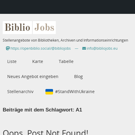
Biblio
Jobs
Stellenangebote von Bibliotheken, Archiven und Informationseinrichtungen
https://openbiblio.social/@bibliojobs
—
info@bibliojobs.eu
Liste
Karte
Tabelle
Neues Angebot eingeben
Blog
Stellenarchiv
#StandWithUkraine
Beiträge mit dem Schlagwort:
A1
Oops, Post Not Found!