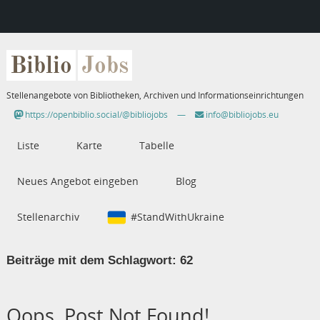
Biblio
Jobs
Stellenangebote von Bibliotheken, Archiven und Informationseinrichtungen
https://openbiblio.social/@bibliojobs
—
info@bibliojobs.eu
Liste
Karte
Tabelle
Neues Angebot eingeben
Blog
Stellenarchiv
#StandWithUkraine
Beiträge mit dem Schlagwort:
62
Oops, Post Not Found!